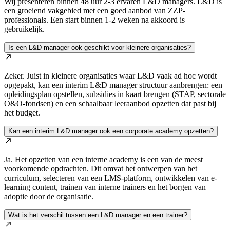
Wij presenteren binnen 48 uur 2-3 ervaren L&D managers. L&D is
een groeiend vakgebied met een goed aanbod van ZZP-
professionals. Een start binnen 1-2 weken na akkoord is
gebruikelijk.
Is een L&D manager ook geschikt voor kleinere organisaties?
Zeker. Juist in kleinere organisaties waar L&D vaak ad hoc wordt
opgepakt, kan een interim L&D manager structuur aanbrengen: een
opleidingsplan opstellen, subsidies in kaart brengen (STAP, sectorale
O&O-fondsen) en een schaalbaar leeraanbod opzetten dat past bij
het budget.
Kan een interim L&D manager ook een corporate academy opzetten?
Ja. Het opzetten van een interne academy is een van de meest
voorkomende opdrachten. Dit omvat het ontwerpen van het
curriculum, selecteren van een LMS-platform, ontwikkelen van e-
learning content, trainen van interne trainers en het borgen van
adoptie door de organisatie.
Wat is het verschil tussen een L&D manager en een trainer?