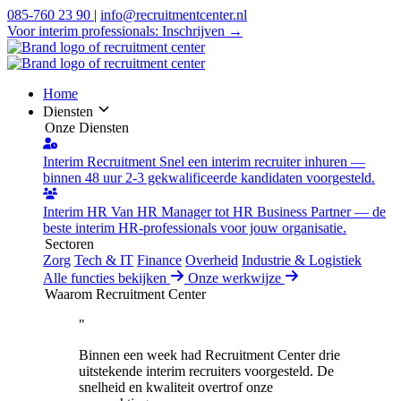
085-760 23 90
|
info@recruitmentcenter.nl
Voor interim professionals:
Inschrijven →
Home
Diensten
Onze Diensten
Interim Recruitment
Snel een interim recruiter inhuren —
binnen 48 uur 2-3 gekwalificeerde kandidaten voorgesteld.
Interim HR
Van HR Manager tot HR Business Partner — de
beste interim HR-professionals voor jouw organisatie.
Sectoren
Zorg
Tech & IT
Finance
Overheid
Industrie & Logistiek
Alle functies bekijken
Onze werkwijze
Waarom Recruitment Center
"
Binnen een week had Recruitment Center drie
uitstekende interim recruiters voorgesteld. De
snelheid en kwaliteit overtrof onze