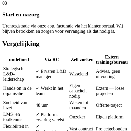
03
Start en nazorg
Urenregistratie via onze app, facturatie via het klantenportaal. Wij
blijven betrokken en zorgen voor vervanging als dat nodig is.
Vergelijking
Extern
undefined
Via RC
Zelf zoeken
trainingsbureau
Strategisch
✓ Ervaren L&D
Advies, geen
L&D-
Wisselend
manager
uitvoering
leiderschap
Eigen
Hands-on in de
✓ Werkt ín het
Extern — losse
capaciteit
organisatie
team
projecten
nodig
Snelheid van
Weken tot
48 uur
Offerte-traject
inzet
maanden
LMS- en
✓ Platform-
Onzeker
Eigen platform
toolkennis
ervaring vereist
Flexibiliteit in
✓
Vast contract
Projectgebonden