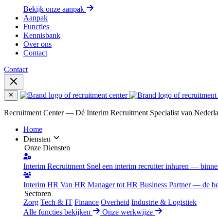
Bekijk onze aanpak
Aanpak
Functies
Kennisbank
Over ons
Contact
Contact
Recruitment Center — Dé Interim Recruitment Specialist van Nederl
Home
Diensten
Onze Diensten
Interim Recruitment
Snel een interim recruiter inhuren — binn
Interim HR
Van HR Manager tot HR Business Partner — de best
Sectoren
Zorg
Tech & IT
Finance
Overheid
Industrie & Logistiek
Alle functies bekijken
Onze werkwijze