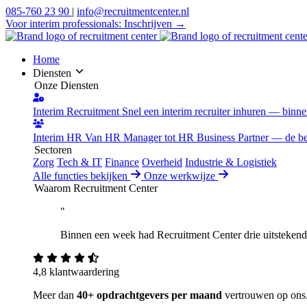
085-760 23 90
|
info@recruitmentcenter.nl
Voor interim professionals:
Inschrijven →
Home
Diensten
Onze Diensten
Interim Recruitment
Snel een interim recruiter inhuren — binn
Interim HR
Van HR Manager tot HR Business Partner — de best
Sectoren
Zorg
Tech & IT
Finance
Overheid
Industrie & Logistiek
Alle functies bekijken
Onze werkwijze
Waarom Recruitment Center
"
Binnen een week had Recruitment Center drie uitstekende 
4,8 klantwaardering
Meer dan
40+ opdrachtgevers per maand
vertrouwen op ons