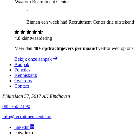
Waarom Recruitment Center
"
Binnen een week had Recruitment Center drie uitstekende 
4,8 klantwaardering
Meer dan
40+ opdrachtgevers per maand
vertrouwen op ons
Bekijk onze aanpak
Aanpak
Functies
Kennisbank
Over ons
Contact
Philitelaan 57, 5617 AK Eindhoven
085-760 23 90
info@recruitmentcenter.nl
linkedin
gats-finzo