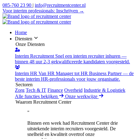
085-760 23 90
|
info@recruitmentcenter.nl
Voor interim professionals:
Inschrijven →
Home
Diensten
Onze Diensten
Interim Recruitment
Snel een interim recruiter inhuren —
binnen 48 uur 2-3 gekwalificeerde kandidaten voorgesteld.
Interim HR
Van HR Manager tot HR Business Partner — de
beste interim HR-professionals voor jouw organisatie.
Sectoren
Zorg
Tech & IT
Finance
Overheid
Industrie & Logistiek
Alle functies bekijken
Onze werkwijze
Waarom Recruitment Center
"
Binnen een week had Recruitment Center drie
uitstekende interim recruiters voorgesteld. De
snelheid en kwaliteit overtrof onze