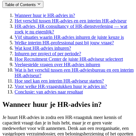
Table of Contents
Wanneer huur je HR-advies in?
Het verschil tussen HR-advies en een interim HR-adviseur
HR-advies, HR-consultancy of HR-dienstverlening — wat
zoek je nu eigenlijk?
Vijf situaties waarin HR-advies inhuren de juiste keuze is
Welke interim HR-professional past bij jouw vraag?
Wat kost HR-advies inhuren?
Inhuren per project of per periode?
Hoe Recruitment Center de juiste HR-adviseur selecteert
Veelgestelde vragen over HR-advies inhuren
Wat is het verschil tussen een HR-adviesbureau en een interim
HR-adviseur?
Hoe snel kan een interim HR-adviseur starten?
Voor welke HR-vraagstukken huur je advies in?
Conclusie: van advies naar resultaat
Wanneer huur je HR-advies in?
Je huurt HR-advies in zodra een HR-vraagstuk meer kennis of
capaciteit vraagt dan je in huis hebt, maar je er geen vaste
medewerker voor wilt aannemen. Denk aan een reorganisatie, een
vastgelopen verzuimdossier, een beloningsherziening of het opzetten