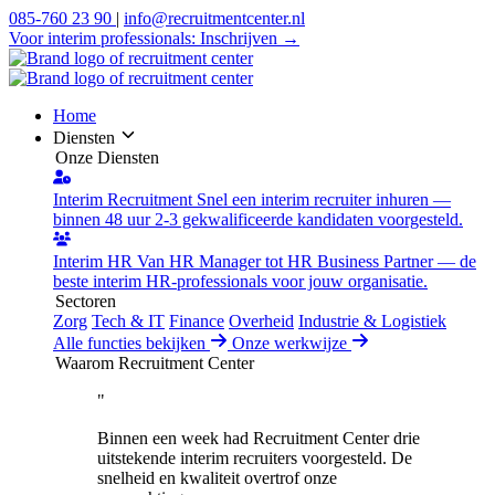
085-760 23 90
|
info@recruitmentcenter.nl
Voor interim professionals:
Inschrijven →
Home
Diensten
Onze Diensten
Interim Recruitment
Snel een interim recruiter inhuren —
binnen 48 uur 2-3 gekwalificeerde kandidaten voorgesteld.
Interim HR
Van HR Manager tot HR Business Partner — de
beste interim HR-professionals voor jouw organisatie.
Sectoren
Zorg
Tech & IT
Finance
Overheid
Industrie & Logistiek
Alle functies bekijken
Onze werkwijze
Waarom Recruitment Center
"
Binnen een week had Recruitment Center drie
uitstekende interim recruiters voorgesteld. De
snelheid en kwaliteit overtrof onze