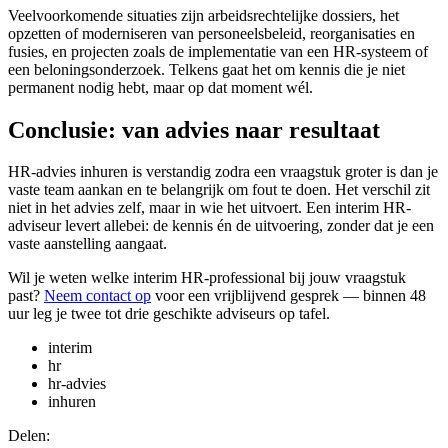
Veelvoorkomende situaties zijn arbeidsrechtelijke dossiers, het
opzetten of moderniseren van personeelsbeleid, reorganisaties en
fusies, en projecten zoals de implementatie van een HR-systeem of
een beloningsonderzoek. Telkens gaat het om kennis die je niet
permanent nodig hebt, maar op dat moment wél.
Conclusie: van advies naar resultaat
HR-advies inhuren is verstandig zodra een vraagstuk groter is dan je
vaste team aankan en te belangrijk om fout te doen. Het verschil zit
niet in het advies zelf, maar in wie het uitvoert. Een interim HR-
adviseur levert allebei: de kennis én de uitvoering, zonder dat je een
vaste aanstelling aangaat.
Wil je weten welke interim HR-professional bij jouw vraagstuk
past?
Neem contact op
voor een vrijblijvend gesprek — binnen 48
uur leg je twee tot drie geschikte adviseurs op tafel.
interim
hr
hr-advies
inhuren
Delen: