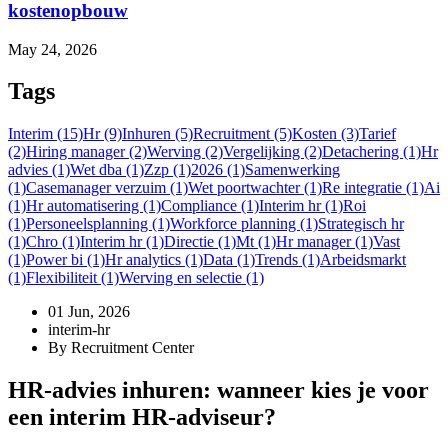
kostenopbouw
May 24, 2026
Tags
Interim (15)
Hr (9)
Inhuren (5)
Recruitment (5)
Kosten (3)
Tarief
(2)
Hiring manager (2)
Werving (2)
Vergelijking (2)
Detachering (1)
Hr
advies (1)
Wet dba (1)
Zzp (1)
2026 (1)
Samenwerking
(1)
Casemanager verzuim (1)
Wet poortwachter (1)
Re integratie (1)
Ai
(1)
Hr automatisering (1)
Compliance (1)
Interim hr (1)
Roi
(1)
Personeelsplanning (1)
Workforce planning (1)
Strategisch hr
(1)
Chro (1)
Interim hr (1)
Directie (1)
Mt (1)
Hr manager (1)
Vast
(1)
Power bi (1)
Hr analytics (1)
Data (1)
Trends (1)
Arbeidsmarkt
(1)
Flexibiliteit (1)
Werving en selectie (1)
01 Jun, 2026
interim-hr
By Recruitment Center
HR-advies inhuren: wanneer kies je voor
een interim HR-adviseur?