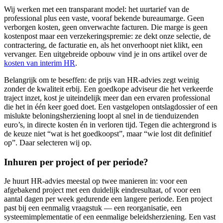
Wij werken met een transparant model: het uurtarief van de
professional plus een vaste, vooraf bekende bureaumarge. Geen
verborgen kosten, geen onverwachte facturen. Die marge is geen
kostenpost maar een verzekeringspremie: ze dekt onze selectie, de
contractering, de facturatie en, als het onverhoopt niet klikt, een
vervanger. Een uitgebreide opbouw vind je in ons artikel over de
kosten van interim HR
.
Belangrijk om te beseffen: de prijs van HR-advies zegt weinig
zonder de kwaliteit erbij. Een goedkope adviseur die het verkeerde
traject inzet, kost je uiteindelijk meer dan een ervaren professional
die het in één keer goed doet. Een vastgelopen ontslagdossier of een
mislukte beloningsherziening loopt al snel in de tienduizenden
euro’s, in directe kosten én in verloren tijd. Tegen die achtergrond is
de keuze niet “wat is het goedkoopst”, maar “wie lost dit definitief
op”. Daar selecteren wij op.
Inhuren per project of per periode?
Je huurt HR-advies meestal op twee manieren in: voor een
afgebakend project met een duidelijk eindresultaat, of voor een
aantal dagen per week gedurende een langere periode. Een project
past bij een eenmalig vraagstuk — een reorganisatie, een
systeemimplementatie of een eenmalige beleidsherziening. Een vast