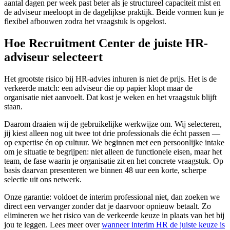
aantal dagen per week past beter als je structureel capaciteit mist en
de adviseur meeloopt in de dagelijkse praktijk. Beide vormen kun je
flexibel afbouwen zodra het vraagstuk is opgelost.
Hoe Recruitment Center de juiste HR-
adviseur selecteert
Het grootste risico bij HR-advies inhuren is niet de prijs. Het is de
verkeerde match: een adviseur die op papier klopt maar de
organisatie niet aanvoelt. Dat kost je weken en het vraagstuk blijft
staan.
Daarom draaien wij de gebruikelijke werkwijze om. Wij selecteren,
jij kiest alleen nog uit twee tot drie professionals die écht passen —
op expertise én op cultuur. We beginnen met een persoonlijke intake
om je situatie te begrijpen: niet alleen de functionele eisen, maar het
team, de fase waarin je organisatie zit en het concrete vraagstuk. Op
basis daarvan presenteren we binnen 48 uur een korte, scherpe
selectie uit ons netwerk.
Onze garantie: voldoet de interim professional niet, dan zoeken we
direct een vervanger zonder dat je daarvoor opnieuw betaalt. Zo
elimineren we het risico van de verkeerde keuze in plaats van het bij
jou te leggen. Lees meer over
wanneer interim HR de juiste keuze is