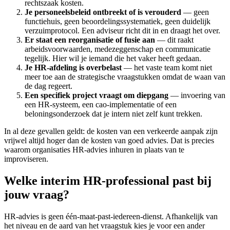
rechtszaak kosten.
Je personeelsbeleid ontbreekt of is verouderd
— geen
functiehuis, geen beoordelingssystematiek, geen duidelijk
verzuimprotocol. Een adviseur richt dit in en draagt het over.
Er staat een reorganisatie of fusie aan
— dit raakt
arbeidsvoorwaarden, medezeggenschap en communicatie
tegelijk. Hier wil je iemand die het vaker heeft gedaan.
Je HR-afdeling is overbelast
— het vaste team komt niet
meer toe aan de strategische vraagstukken omdat de waan van
de dag regeert.
Een specifiek project vraagt om diepgang
— invoering van
een HR-systeem, een cao-implementatie of een
beloningsonderzoek dat je intern niet zelf kunt trekken.
In al deze gevallen geldt: de kosten van een verkeerde aanpak zijn
vrijwel altijd hoger dan de kosten van goed advies. Dat is precies
waarom organisaties HR-advies inhuren in plaats van te
improviseren.
Welke interim HR-professional past bij
jouw vraag?
HR-advies is geen één-maat-past-iedereen-dienst. Afhankelijk van
het niveau en de aard van het vraagstuk kies je voor een ander