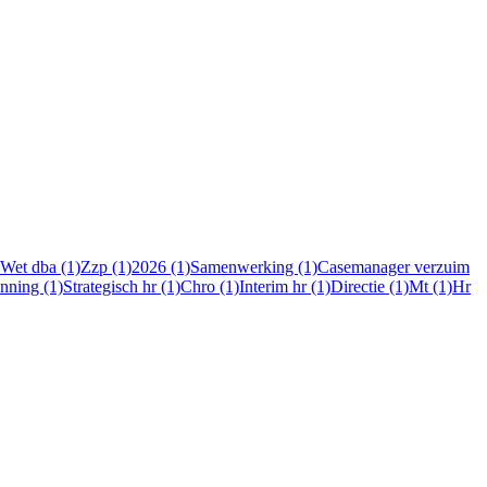
Wet dba (1)
Zzp (1)
2026 (1)
Samenwerking (1)
Casemanager verzuim
nning (1)
Strategisch hr (1)
Chro (1)
Interim hr (1)
Directie (1)
Mt (1)
Hr