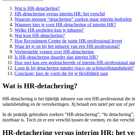
Wat is HR-detachering?
HR-detachering versus interim HR: het verschil
Waarom mensen “detachering” zoeken maar interim bedoelen
Wanneer kies je voor HR-detachering of interim HR?
Welke HR-profielen kun je inhuren?
Wat kost HR-detachering?
Hoe Recruitment Center de juiste HR-professional levert
Waar let je op bij het inhuren van een HR-professional?
Veelgestelde vragen over HR-detachering
Is HR-detachering duurder dan interim HR?
Hoe snel kan een gedetacheerde of interim HR-professional sta
Loop ik bij detachering minder risico op schijnzelfstandigheid?
Conclusie: kies de vorm die bij je flexibiliteit past
Wat is HR-detachering?
HR-detachering is het tijdelijk inhuren van een HR-professional die in
salarisbetaling en de verzekeringen. Jij betaalt een tarief per uur of p
In de praktijk gebruiken zoekers “HR-detachering”, “hr detachering”, 
inzetbaar is. Toch zit er een verschil tussen de vormen, en dat verschil 
HR-detachering versus interim HR: het ve