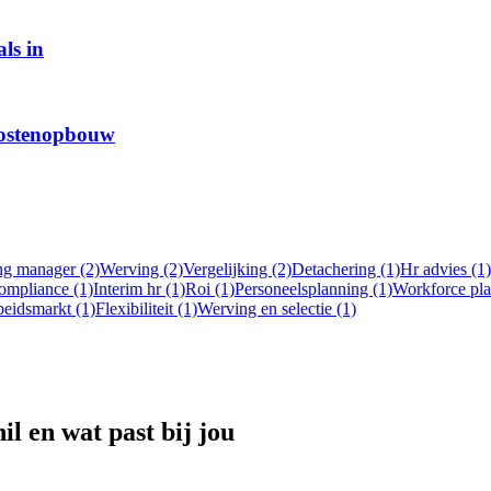
ls in
 kostenopbouw
ng manager (2)
Werving (2)
Vergelijking (2)
Detachering (1)
Hr advies (1)
ompliance (1)
Interim hr (1)
Roi (1)
Personeelsplanning (1)
Workforce pla
eidsmarkt (1)
Flexibiliteit (1)
Werving en selectie (1)
l en wat past bij jou