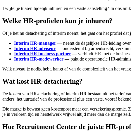
Twijfel je tussen tijdelijk inhuren en een vaste aanstelling? In ons arti
Welke HR-profielen kun je inhuren?
Of je het nu detachering of interim noemt, het gaat om het profiel dat 
Interim HR-manager
— neemt de dagelijkse HR-leiding over e
Interim HR-adviseur
— ondersteunt bij arbeidsrecht, verzuim 
Interim HR business partner
— verbindt HR met de businesss
Interim HR-medewerker
— pakt de operationele HR-administr
Welk niveau je nodig hebt, hangt af van de complexiteit van het vra
Wat kost HR-detachering?
De kosten van HR-detachering of interim HR bestaan uit het tarief van
anders: het uurtarief van de professional plus een vaste, vooraf bek
Die marge is bewust geen kostenpost maar een verzekeringspremie. Ze 
je in verloren tijd en herstelwerk vrijwel altijd meer dan de marge ze
Hoe Recruitment Center de juiste HR-profe