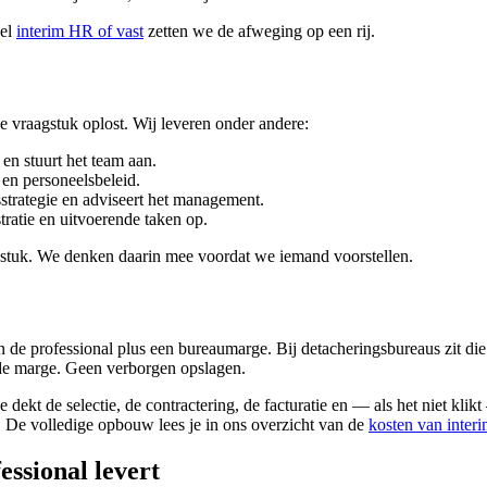
kel
interim HR of vast
zetten we de afweging op een rij.
je vraagstuk oplost. Wij leveren onder andere:
n stuurt het team aan.
en personeelsbeleid.
trategie en adviseert het management.
atie en uitvoerende taken op.
agstuk. We denken daarin mee voordat we iemand voorstellen.
 de professional plus een bureaumarge. Bij detacheringsbureaus zit die 
ende marge. Geen verborgen opslagen.
dekt de selectie, de contractering, de facturatie en — als het niet kl
lf. De volledige opbouw lees je in ons overzicht van de
kosten van inter
ssional levert