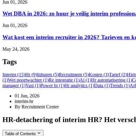
Jun 01, 2026
Wet DBA in 2026: zo huur je veilig interim professiona
Jun 01, 2026
Wat kost een interim recruiter in 2026? Tarieven en
May 24, 2026
Tags
Interim (15)
Hr (9)
Inhuren (5)
Recruitment (5)
Kosten (3)
Tarief (2)
Hiri
(1)
Wet poortwachter (1)
Re integratie (1)
Ai (1)
Hr automatisering (1)
C
manager (1)
Vast (1)
Power bi (1)
Hr analytics (1)
Data (1)
Trends (1)
Arb
01 Jun, 2026
interim-hr
By Recruitment Center
HR-detachering of interim HR? Het verschi
Table of Contents