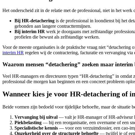
Het onderscheid zit in de relatie met de professional, niet in het werk da
Bij HR-detachering
is de professional in loondienst bij het d
gebonden aan langere contracttermijnen.
Bij interim HR
werk je doorgaans met zelfstandige professionals
profielen die bewust als zelfstandige werken.
Voor de meeste organisaties is de praktische vraag niet “detachering o
interim HR
regelen wij de contractering, facturatie en vervanging via 
Waarom mensen “detachering” zoeken maar interim 
Veel HR-managers en directeuren typen “HR-detachering” in omdat ze
professional die morgen kan beginnen en een concreet probleem oplost
Wanneer kies je voor HR-detachering of 
Beide vormen zijn bedoeld voor tijdelijke behoefte, maar de situatie be
Vervanging bij uitval
— valt je HR-manager of HR-adviseur lang
Piekbelasting
— bij een reorganisatie, een overname of een snel
Specialistische kennis
— voor een verzuimdossier, een cao-imple
Onzekerheid over de structurele behoefte
— twijfel je of een