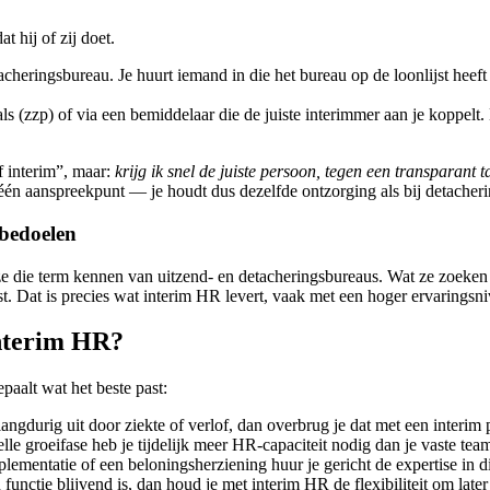
t hij of zij doet.
etacheringsbureau. Je huurt iemand in die het bureau op de loonlijst hee
 (zzp) of via een bemiddelaar die de juiste interimmer aan je koppelt. D
f interim”, maar:
krijg ik snel de juiste persoon, tegen een transparant 
één aanspreekpunt — je houdt dus dezelfde ontzorging als bij detachering
bedoelen
 die term kennen van uitzend- en detacheringsbureaus. Wat ze zoeken 
. Dat is precies wat interim HR levert, vaak met een hoger ervaringsn
interim HR?
paalt wat het beste past:
durig uit door ziekte of verlof, dan overbrug je dat met een interim 
le groeifase heb je tijdelijk meer HR-capaciteit nodig dan je vaste tea
mentatie of een beloningsherziening huur je gericht de expertise in di
 functie blijvend is, dan houd je met interim HR de flexibiliteit om late