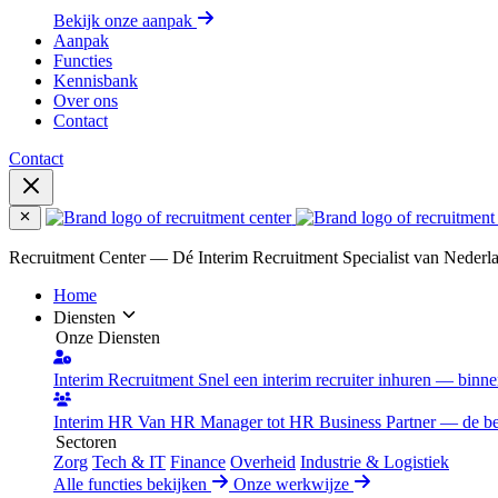
Bekijk onze aanpak
Aanpak
Functies
Kennisbank
Over ons
Contact
Contact
Recruitment Center — Dé Interim Recruitment Specialist van Nederl
Home
Diensten
Onze Diensten
Interim Recruitment
Snel een interim recruiter inhuren — binn
Interim HR
Van HR Manager tot HR Business Partner — de best
Sectoren
Zorg
Tech & IT
Finance
Overheid
Industrie & Logistiek
Alle functies bekijken
Onze werkwijze