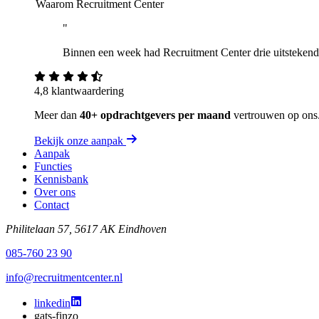
Waarom Recruitment Center
"
Binnen een week had Recruitment Center drie uitstekende 
4,8 klantwaardering
Meer dan
40+ opdrachtgevers per maand
vertrouwen op ons
Bekijk onze aanpak
Aanpak
Functies
Kennisbank
Over ons
Contact
Philitelaan 57, 5617 AK Eindhoven
085-760 23 90
info@recruitmentcenter.nl
linkedin
gats-finzo