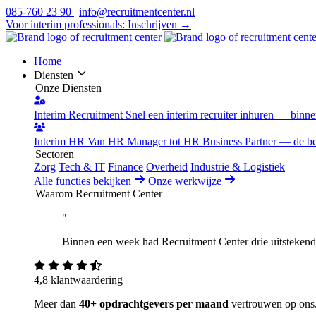
085-760 23 90
|
info@recruitmentcenter.nl
Voor interim professionals:
Inschrijven →
Home
Diensten
Onze Diensten
Interim Recruitment
Snel een interim recruiter inhuren — binn
Interim HR
Van HR Manager tot HR Business Partner — de best
Sectoren
Zorg
Tech & IT
Finance
Overheid
Industrie & Logistiek
Alle functies bekijken
Onze werkwijze
Waarom Recruitment Center
"
Binnen een week had Recruitment Center drie uitstekende 
4,8 klantwaardering
Meer dan
40+ opdrachtgevers per maand
vertrouwen op ons