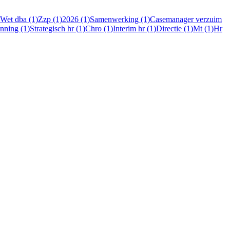
Wet dba (1)
Zzp (1)
2026 (1)
Samenwerking (1)
Casemanager verzuim
nning (1)
Strategisch hr (1)
Chro (1)
Interim hr (1)
Directie (1)
Mt (1)
Hr