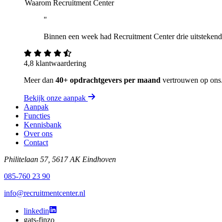
Waarom Recruitment Center
"
Binnen een week had Recruitment Center drie uitstekende 
4,8 klantwaardering
Meer dan
40+ opdrachtgevers per maand
vertrouwen op ons
Bekijk onze aanpak
Aanpak
Functies
Kennisbank
Over ons
Contact
Philitelaan 57, 5617 AK Eindhoven
085-760 23 90
info@recruitmentcenter.nl
linkedin
gats-finzo