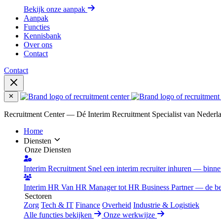
Bekijk onze aanpak
Aanpak
Functies
Kennisbank
Over ons
Contact
Contact
Recruitment Center — Dé Interim Recruitment Specialist van Nederl
Home
Diensten
Onze Diensten
Interim Recruitment
Snel een interim recruiter inhuren — binn
Interim HR
Van HR Manager tot HR Business Partner — de best
Sectoren
Zorg
Tech & IT
Finance
Overheid
Industrie & Logistiek
Alle functies bekijken
Onze werkwijze