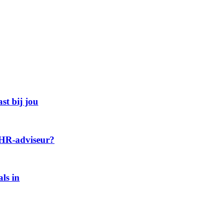
st bij jou
 HR-adviseur?
ls in