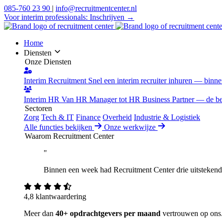
085-760 23 90
|
info@recruitmentcenter.nl
Voor interim professionals:
Inschrijven →
Home
Diensten
Onze Diensten
Interim Recruitment
Snel een interim recruiter inhuren — binn
Interim HR
Van HR Manager tot HR Business Partner — de best
Sectoren
Zorg
Tech & IT
Finance
Overheid
Industrie & Logistiek
Alle functies bekijken
Onze werkwijze
Waarom Recruitment Center
"
Binnen een week had Recruitment Center drie uitstekende 
4,8 klantwaardering
Meer dan
40+ opdrachtgevers per maand
vertrouwen op ons