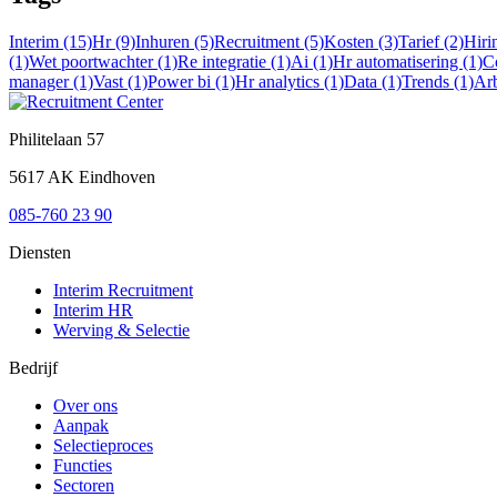
Interim (15)
Hr (9)
Inhuren (5)
Recruitment (5)
Kosten (3)
Tarief (2)
Hiri
(1)
Wet poortwachter (1)
Re integratie (1)
Ai (1)
Hr automatisering (1)
C
manager (1)
Vast (1)
Power bi (1)
Hr analytics (1)
Data (1)
Trends (1)
Arb
Philitelaan 57
5617 AK Eindhoven
085-760 23 90
Diensten
Interim Recruitment
Interim HR
Werving & Selectie
Bedrijf
Over ons
Aanpak
Selectieproces
Functies
Sectoren