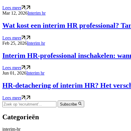
Lees meer
Mar 12, 2026
Interim hr
Wat kost een interim HR professional? Ta
Lees meer
Feb 25, 2026
Interim hr
Interim HR-professional inschakelen: wa
Lees meer
Jun 01, 2026
Interim hr
HR-detachering of interim HR? Het verschi
Lees meer
Subscribe
Categorieën
interim-hr