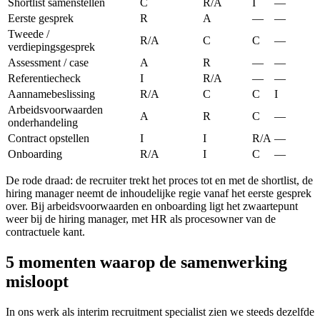
Shortlist samenstellen
C
R/A
I
—
Eerste gesprek
R
A
—
—
Tweede /
R/A
C
C
—
verdiepingsgesprek
Assessment / case
A
R
—
—
Referentiecheck
I
R/A
—
—
Aannamebeslissing
R/A
C
C
I
Arbeidsvoorwaarden
A
R
C
—
onderhandeling
Contract opstellen
I
I
R/A
—
Onboarding
R/A
I
C
—
De rode draad: de recruiter trekt het proces tot en met de shortlist, de
hiring manager neemt de inhoudelijke regie vanaf het eerste gesprek
over. Bij arbeidsvoorwaarden en onboarding ligt het zwaartepunt
weer bij de hiring manager, met HR als procesowner van de
contractuele kant.
5 momenten waarop de samenwerking
misloopt
In ons werk als interim recruitment specialist zien we steeds dezelfde