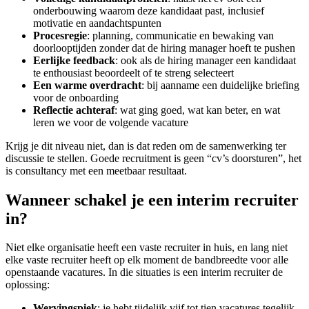
onderbouwing waarom deze kandidaat past, inclusief
motivatie en aandachtspunten
Procesregie
: planning, communicatie en bewaking van
doorlooptijden zonder dat de hiring manager hoeft te pushen
Eerlijke feedback
: ook als de hiring manager een kandidaat
te enthousiast beoordeelt of te streng selecteert
Een warme overdracht
: bij aanname een duidelijke briefing
voor de onboarding
Reflectie achteraf
: wat ging goed, wat kan beter, en wat
leren we voor de volgende vacature
Krijg je dit niveau niet, dan is dat reden om de samenwerking ter
discussie te stellen. Goede recruitment is geen “cv’s doorsturen”, het
is consultancy met een meetbaar resultaat.
Wanneer schakel je een interim recruiter
in?
Niet elke organisatie heeft een vaste recruiter in huis, en lang niet
elke vaste recruiter heeft op elk moment de bandbreedte voor alle
openstaande vacatures. In die situaties is een interim recruiter de
oplossing:
Wervingspiek
: je hebt tijdelijk vijf tot tien vacatures tegelijk