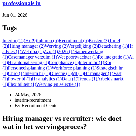
professionals in
Jun 01, 2026
Tags
Interim (15)
Hr (9)
Inhuren (5)
Recruitment (5)
Kosten (3)
Tarief
(2)
Hiring manager (2)
Werving (2)
Vergelijking (2)
Detachering (1)
Hr
advies (1)
Wet dba (1)
Zzp (1)
2026 (1)
Samenwerking
(1)
Casemanager verzuim (1)
Wet poortwachter (1)
Re integratie (1)
Ai
(1)
Hr automatisering (1)
Compliance (1)
Interim hr (1)
Roi
(1)
Personeelsplanning (1)
Workforce planning (1)
Strategisch hr
(1)
Chro (1)
Interim hr (1)
Directie (1)
Mt (1)
Hr manager (1)
Vast
(1)
Power bi (1)
Hr analytics (1)
Data (1)
Trends (1)
Arbeidsmarkt
(1)
Flexibiliteit (1)
Werving en selectie (1)
24 May, 2026
interim-recruitment
By Recruitment Center
Hiring manager vs recruiter: wie doet
wat in het wervingsproces?