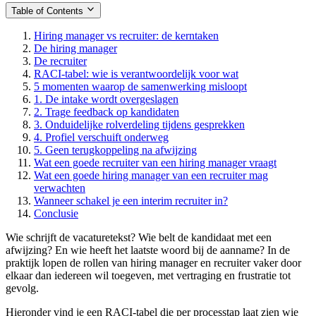
Table of Contents
Hiring manager vs recruiter: de kerntaken
De hiring manager
De recruiter
RACI-tabel: wie is verantwoordelijk voor wat
5 momenten waarop de samenwerking misloopt
1. De intake wordt overgeslagen
2. Trage feedback op kandidaten
3. Onduidelijke rolverdeling tijdens gesprekken
4. Profiel verschuift onderweg
5. Geen terugkoppeling na afwijzing
Wat een goede recruiter van een hiring manager vraagt
Wat een goede hiring manager van een recruiter mag
verwachten
Wanneer schakel je een interim recruiter in?
Conclusie
Wie schrijft de vacaturetekst? Wie belt de kandidaat met een
afwijzing? En wie heeft het laatste woord bij de aanname? In de
praktijk lopen de rollen van hiring manager en recruiter vaker door
elkaar dan iedereen wil toegeven, met vertraging en frustratie tot
gevolg.
Hieronder vind je een RACI-tabel die per processtap laat zien wie