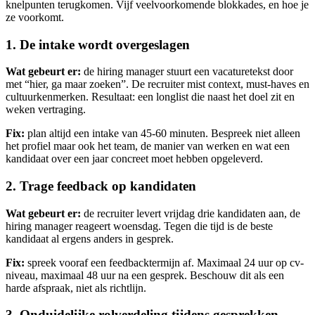
knelpunten terugkomen. Vijf veelvoorkomende blokkades, en hoe je
ze voorkomt.
1. De intake wordt overgeslagen
Wat gebeurt er:
de hiring manager stuurt een vacaturetekst door
met “hier, ga maar zoeken”. De recruiter mist context, must-haves en
cultuurkenmerken. Resultaat: een longlist die naast het doel zit en
weken vertraging.
Fix:
plan altijd een intake van 45-60 minuten. Bespreek niet alleen
het profiel maar ook het team, de manier van werken en wat een
kandidaat over een jaar concreet moet hebben opgeleverd.
2. Trage feedback op kandidaten
Wat gebeurt er:
de recruiter levert vrijdag drie kandidaten aan, de
hiring manager reageert woensdag. Tegen die tijd is de beste
kandidaat al ergens anders in gesprek.
Fix:
spreek vooraf een feedbacktermijn af. Maximaal 24 uur op cv-
niveau, maximaal 48 uur na een gesprek. Beschouw dit als een
harde afspraak, niet als richtlijn.
3. Onduidelijke rolverdeling tijdens gesprekken