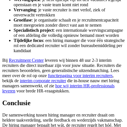
openstaan en je vaste team komt niet rond
Vervanging
: je vaste recruiter is met verlof, ziek of
onverwacht vertrokken
Groeifase
: je organisatie schaalt en je recruitmentcapaciteit
moet meegroeien zonder direct vast aan te nemen
Specialistisch project
: een internationale wervingscampagne
of een afdeling die volledig opnieuw bemand moet worden
Tijdelijke focus
: een hiring manager die voor één strategische
rol een dedicated recruiter wil zonder bureaubemiddeling per
kandidaat
Bij
Recruitment Center
leveren wij binnen 48 uur 2-3 interim
recruiters die direct inzetbaar zijn voor jouw situatie. Recruiters die
recruiters beoordelen, geen generalistische uitzendmatching. Lees
meer over de rol op onze
functiepagina voor interim recruiters
,
bekijk de
interim corporate recruiter
die in-house nauw met hiring
managers samenwerkt, of zie
hoe wij interim HR-professionals
leveren
voor brede HR-vraagstukken.
Conclusie
De samenwerking tussen hiring manager en recruiter draait om
heldere taakverdeling, snelle feedback en wederzijds vakmanschap.
De hiring manager bepaalt het wát, de recruiter regelt het hóé. Met