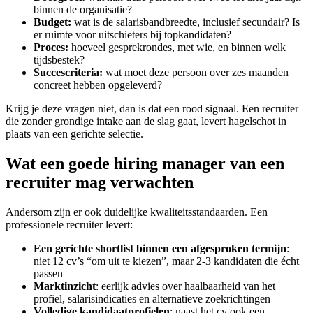
binnen de organisatie?
Budget:
wat is de salarisbandbreedte, inclusief secundair? Is
er ruimte voor uitschieters bij topkandidaten?
Proces:
hoeveel gesprekrondes, met wie, en binnen welk
tijdsbestek?
Succescriteria:
wat moet deze persoon over zes maanden
concreet hebben opgeleverd?
Krijg je deze vragen niet, dan is dat een rood signaal. Een recruiter
die zonder grondige intake aan de slag gaat, levert hagelschot in
plaats van een gerichte selectie.
Wat een goede hiring manager van een
recruiter mag verwachten
Andersom zijn er ook duidelijke kwaliteitsstandaarden. Een
professionele recruiter levert:
Een gerichte shortlist binnen een afgesproken termijn
:
niet 12 cv’s “om uit te kiezen”, maar 2-3 kandidaten die écht
passen
Marktinzicht
: eerlijk advies over haalbaarheid van het
profiel, salarisindicaties en alternatieve zoekrichtingen
Volledige kandidaatprofielen
: naast het cv ook een