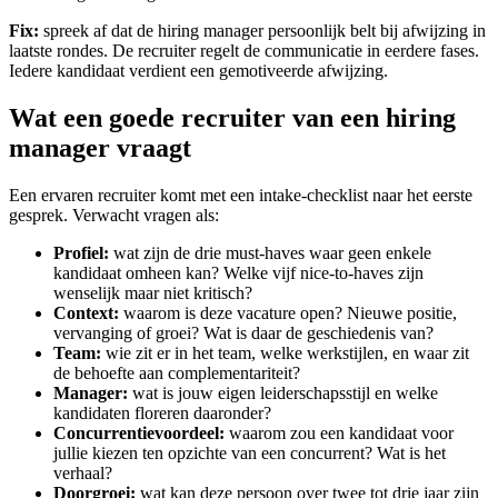
Fix:
spreek af dat de hiring manager persoonlijk belt bij afwijzing in
laatste rondes. De recruiter regelt de communicatie in eerdere fases.
Iedere kandidaat verdient een gemotiveerde afwijzing.
Wat een goede recruiter van een hiring
manager vraagt
Een ervaren recruiter komt met een intake-checklist naar het eerste
gesprek. Verwacht vragen als:
Profiel:
wat zijn de drie must-haves waar geen enkele
kandidaat omheen kan? Welke vijf nice-to-haves zijn
wenselijk maar niet kritisch?
Context:
waarom is deze vacature open? Nieuwe positie,
vervanging of groei? Wat is daar de geschiedenis van?
Team:
wie zit er in het team, welke werkstijlen, en waar zit
de behoefte aan complementariteit?
Manager:
wat is jouw eigen leiderschapsstijl en welke
kandidaten floreren daaronder?
Concurrentievoordeel:
waarom zou een kandidaat voor
jullie kiezen ten opzichte van een concurrent? Wat is het
verhaal?
Doorgroei:
wat kan deze persoon over twee tot drie jaar zijn