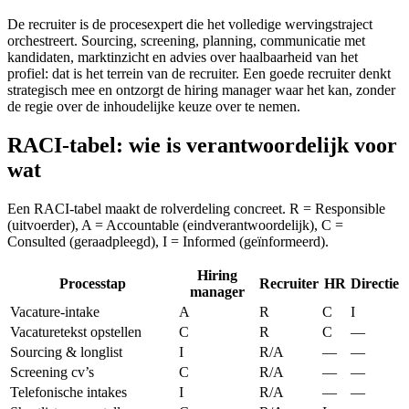
De recruiter is de procesexpert die het volledige wervingstraject
orchestreert. Sourcing, screening, planning, communicatie met
kandidaten, marktinzicht en advies over haalbaarheid van het
profiel: dat is het terrein van de recruiter. Een goede recruiter denkt
strategisch mee en ontzorgt de hiring manager waar het kan, zonder
de regie over de inhoudelijke keuze over te nemen.
RACI-tabel: wie is verantwoordelijk voor
wat
Een RACI-tabel maakt de rolverdeling concreet. R = Responsible
(uitvoerder), A = Accountable (eindverantwoordelijk), C =
Consulted (geraadpleegd), I = Informed (geïnformeerd).
Hiring
Processtap
Recruiter
HR
Directie
manager
Vacature-intake
A
R
C
I
Vacaturetekst opstellen
C
R
C
—
Sourcing & longlist
I
R/A
—
—
Screening cv’s
C
R/A
—
—
Telefonische intakes
I
R/A
—
—