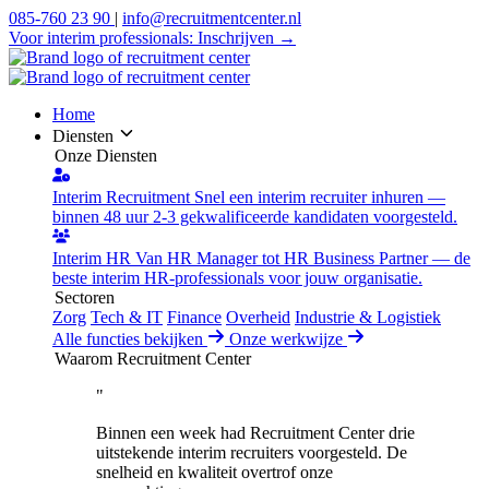
085-760 23 90
|
info@recruitmentcenter.nl
Voor interim professionals:
Inschrijven →
Home
Diensten
Onze Diensten
Interim Recruitment
Snel een interim recruiter inhuren —
binnen 48 uur 2-3 gekwalificeerde kandidaten voorgesteld.
Interim HR
Van HR Manager tot HR Business Partner — de
beste interim HR-professionals voor jouw organisatie.
Sectoren
Zorg
Tech & IT
Finance
Overheid
Industrie & Logistiek
Alle functies bekijken
Onze werkwijze
Waarom Recruitment Center
"
Binnen een week had Recruitment Center drie
uitstekende interim recruiters voorgesteld. De
snelheid en kwaliteit overtrof onze