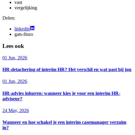
vast
vergelijking
Delen:
linkedin
gats-finzo
Lees ook
01 Jun, 2026
HR-detachering of interim HR? Het verschil en wat past bij jou
01 Jun, 2026
HR-advies inhuren: wanneer kies je voor een interim HR-
adviseur?
24 May, 2026
Wanneer en hoe schakel je een interim casemanager verzuim
in?