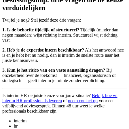
Beslissingshulp: drie vragen die de keuze
verduidelijken
Twijfel je nog? Stel jezelf deze drie vragen:
1. Is de behoefte tijdelijk of structureel?
Tijdelijk (minder dan
negen maanden) wijst richting interim. Structureel wijst richting
vast.
2. Heb je de expertise intern beschikbaar?
Als het antwoord nee
is en je hebt het nu nodig, dan is interim de snelste route naar het
juiste kennisniveau.
3. Kun je het risico van een vaste aanstelling dragen?
Bij
onzekerheid over de toekomst — financieel, organisatorisch of
strategisch — geeft interim je ruimte zonder verplichting.
Is interim HR de juiste keuze voor jouw situatie?
Bekijk hoe wij
interim HR professionals leveren
of
neem contact op
voor een
vrijblijvend adviesgesprek. Binnen 48 uur weet je welke
professionals beschikbaar zijn.
interim
hr