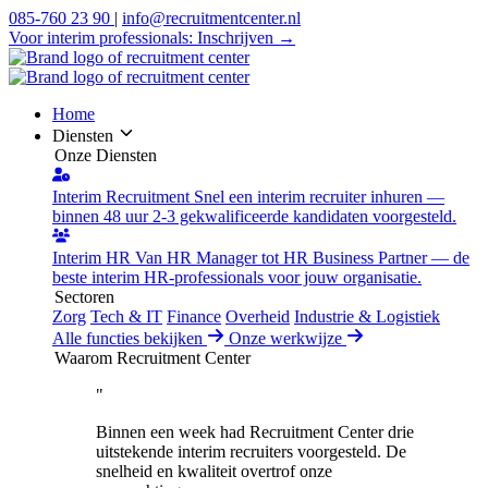
085-760 23 90
|
info@recruitmentcenter.nl
Voor interim professionals:
Inschrijven →
Home
Diensten
Onze Diensten
Interim Recruitment
Snel een interim recruiter inhuren —
binnen 48 uur 2-3 gekwalificeerde kandidaten voorgesteld.
Interim HR
Van HR Manager tot HR Business Partner — de
beste interim HR-professionals voor jouw organisatie.
Sectoren
Zorg
Tech & IT
Finance
Overheid
Industrie & Logistiek
Alle functies bekijken
Onze werkwijze
Waarom Recruitment Center
"
Binnen een week had Recruitment Center drie
uitstekende interim recruiters voorgesteld. De
snelheid en kwaliteit overtrof onze