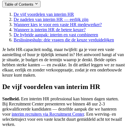
Table of Contents
De vijf voordelen van interim HR
De nadelen van interim HR — eerlijk zijn
Wanneer kies je voor een vaste HR medewerker?
Wanneer is interim HR de betere keuze?
De hybride aanpak: interim en vast combineren
Beslissingshulp: drie vragen die de keuze verduidelijken
Je hebt HR-capaciteit nodig, maar twijfelt: ga je voor een vaste
aanstelling of huur je tijdelijk iemand in? Het antwoord hangt af van
je situatie, je budget en de termijn waarop je denkt. Beide opties
hebben sterke kanten — en zwakke. In dit artikel leggen we ze naast
elkaar, eerlijk en zonder verkooppraatje, zodat je een onderbouwde
keuze kunt maken.
De vijf voordelen van interim HR
Snelheid.
Een interim HR professional kan binnen dagen starten.
Bij Recruitment Center presenteren we binnen 48 uur 2-3
gekwalificeerde kandidaten — dezelfde aanpak die we hanteren
voor
interim recruiters via Recruitment Center
. Een werving- en
selectietraject voor een vaste kracht duurt gemiddeld acht tot twaalf
weken.