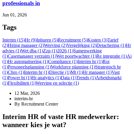
professionals in
Jun 01, 2026
Tags
Interim (15)
Hr (9)
Inhuren (5)
Recruitment (5)
Kosten (3)
Tarief
(2)
Hiring manager (2)
Werving (2)
Vergelijking (2)
Detachering (1)
Hr
advies (1)
Wet dba (1)
Zzp (1)
2026 (1)
Samenwerking
(1)
Casemanager verzuim (1)
Wet poortwachter (1)
Re integratie (1)
Ai
(1)
Hr automatisering (1)
Compliance (1)
Interim hr (1)
Roi
(1)
Personeelsplanning (1)
Workforce planning (1)
Strategisch hr
(1)
Chro (1)
Interim hr (1)
Directie (1)
Mt (1)
Hr manager (1)
Vast
(1)
Power bi (1)
Hr analytics (1)
Data (1)
Trends (1)
Arbeidsmarkt
(1)
Flexibiliteit (1)
Werving en selectie (1)
12 Mar, 2026
interim-hr
By Recruitment Center
Interim HR of vaste HR medewerker:
wanneer kies je wat?