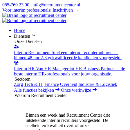
085-760 23 90
|
info@recruitmentcenter.nl
Voor interim professionals:
Inschrijven →
Home
Diensten
Onze Diensten
Interim Recruitment
Snel een interim recruiter inhuren —
binnen 48 uur 2-3 gekwalificeerde kandidaten voorgesteld.
Interim HR
Van HR Manager tot HR Business Partner — de
beste interim HR-professionals voor jouw organisatie.
Sectoren
Zorg
Tech & IT
Finance
Overheid
Industrie & Logistiek
Alle functies bekijken
Onze werkwijze
Waarom Recruitment Center
"
Binnen een week had Recruitment Center drie
uitstekende interim recruiters voorgesteld. De
snelheid en kwaliteit overtrof onze