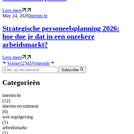
Lees meer
May 24, 2026
Interim hr
Strategische personeelsplanning 2026:
hoe doe je dat in een onzekere
arbeidsmarkt?
Lees meer
Vorige
1
2
3
4
5
Volgende
Subscribe
Categorieën
interim-hr
(12)
interim-recruitment
(6)
wet-regelgeving
(1)
arbeidsmarkt
(1)