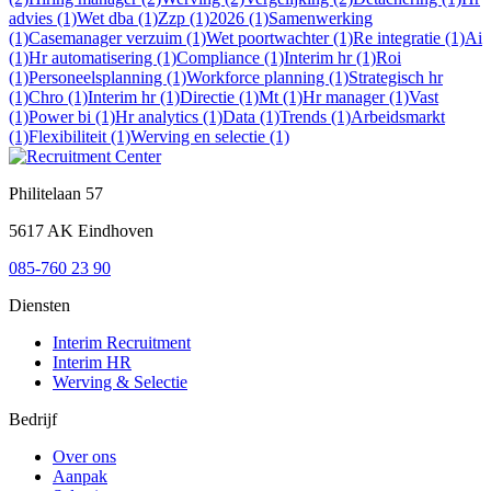
advies (1)
Wet dba (1)
Zzp (1)
2026 (1)
Samenwerking
(1)
Casemanager verzuim (1)
Wet poortwachter (1)
Re integratie (1)
Ai
(1)
Hr automatisering (1)
Compliance (1)
Interim hr (1)
Roi
(1)
Personeelsplanning (1)
Workforce planning (1)
Strategisch hr
(1)
Chro (1)
Interim hr (1)
Directie (1)
Mt (1)
Hr manager (1)
Vast
(1)
Power bi (1)
Hr analytics (1)
Data (1)
Trends (1)
Arbeidsmarkt
(1)
Flexibiliteit (1)
Werving en selectie (1)
Philitelaan 57
5617 AK Eindhoven
085-760 23 90
Diensten
Interim Recruitment
Interim HR
Werving & Selectie
Bedrijf
Over ons
Aanpak